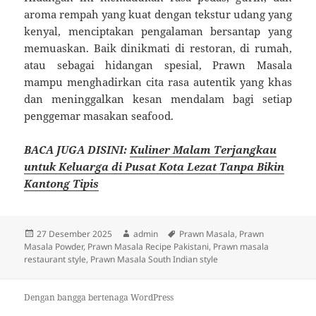
aroma rempah yang kuat dengan tekstur udang yang
kenyal, menciptakan pengalaman bersantap yang
memuaskan. Baik dinikmati di restoran, di rumah,
atau sebagai hidangan spesial, Prawn Masala
mampu menghadirkan cita rasa autentik yang khas
dan meninggalkan kesan mendalam bagi setiap
penggemar masakan seafood.
BACA JUGA DISINI:
Kuliner Malam Terjangkau
untuk Keluarga di Pusat Kota Lezat Tanpa Bikin
Kantong Tipis
Diposkan
Penulis
Tag
27 Desember 2025
admin
Prawn Masala
,
Prawn
pada
Masala Powder
,
Prawn Masala Recipe Pakistani
,
Prawn masala
restaurant style
,
Prawn Masala South Indian style
Dengan bangga bertenaga WordPress