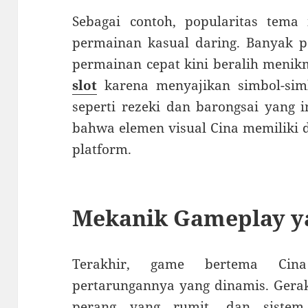
Sebagai contoh, popularitas tem
permainan kasual daring. Banyak
permainan cepat kini beralih menik
slot
karena menyajikan simbol-simb
seperti rezeki dan barongsai yang i
bahwa elemen visual Cina memiliki d
platform.
Mekanik Gameplay y
Terakhir, game bertema Cina
pertarungannya yang dinamis. Gerak
perang yang rumit, dan sistem