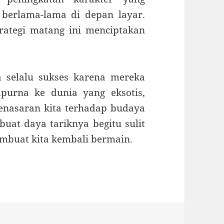
erlama-lama di depan layar.
rategi matang ini menciptakan
.
 selalu sukses karena mereka
purna ke dunia yang eksotis,
enasaran kita terhadap budaya
at daya tariknya begitu sulit
embuat kita kembali bermain.