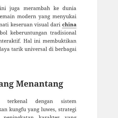
a ini juga merambah ke dunia
 pemain modern yang menyukai
mati keseruan visual dari
china
ol keberuntungan tradisional
nteraktif. Hal ini membuktikan
aya tarik universal di berbagai
ang Menantang
 terkenal dengan sistem
an kungfu yang luwes, strategi
 peningkatan karakter yang