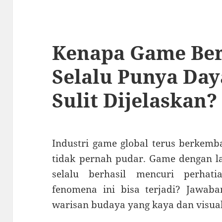
Kenapa Game Ber
Selalu Punya Day
Sulit Dijelaskan?
Industri game global terus berkemb
tidak pernah pudar. Game dengan l
selalu berhasil mencuri perhat
fenomena ini bisa terjadi? Jawaba
warisan budaya yang kaya dan visu