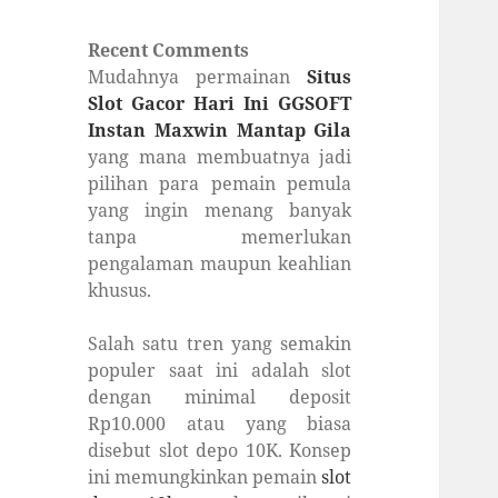
Recent Comments
Mudahnya permainan
Situs
Slot Gacor Hari Ini GGSOFT
Instan Maxwin Mantap Gila
yang mana membuatnya jadi
pilihan para pemain pemula
yang ingin menang banyak
tanpa memerlukan
pengalaman maupun keahlian
khusus.
Salah satu tren yang semakin
populer saat ini adalah slot
dengan minimal deposit
Rp10.000 atau yang biasa
disebut slot depo 10K. Konsep
ini memungkinkan pemain
slot