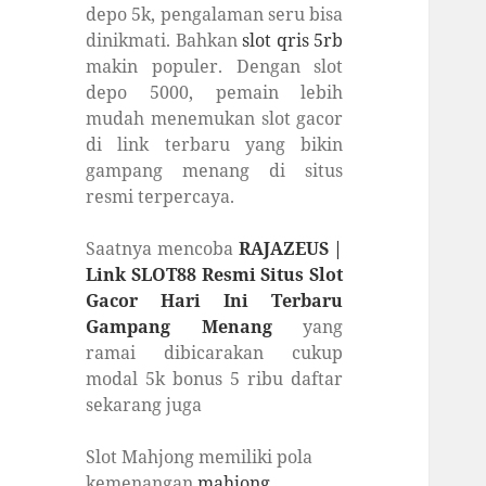
depo 5k, pengalaman seru bisa
dinikmati. Bahkan
slot qris 5rb
makin populer. Dengan slot
depo 5000, pemain lebih
mudah menemukan slot gacor
di link terbaru yang bikin
gampang menang di situs
resmi terpercaya.
Saatnya mencoba
RAJAZEUS |
Link SLOT88 Resmi Situs Slot
Gacor Hari Ini Terbaru
Gampang Menang
yang
ramai dibicarakan cukup
modal 5k bonus 5 ribu daftar
sekarang juga
Slot Mahjong memiliki pola
kemenangan
mahjong