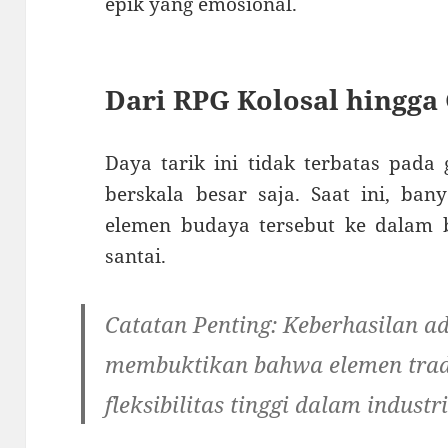
epik yang emosional.
Dari RPG Kolosal hingga
Daya tarik ini tidak terbatas pada
berskala besar saja. Saat ini, ba
elemen budaya tersebut ke dalam b
santai.
Catatan Penting:
Keberhasilan ad
membuktikan bahwa elemen tradi
fleksibilitas tinggi dalam indust