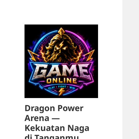
Dragon Power
Arena —
Kekuatan Naga
di Tanganmu