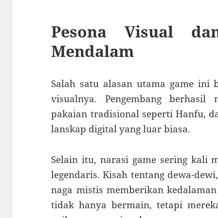
Pesona Visual da
Mendalam
Salah satu alasan utama game ini b
visualnya. Pengembang berhasil 
pakaian tradisional seperti Hanfu, 
lanskap digital yang luar biasa.
Selain itu, narasi game sering kali
legendaris. Kisah tentang dewa-dewi,
naga mistis memberikan kedalaman c
tidak hanya bermain, tetapi merek