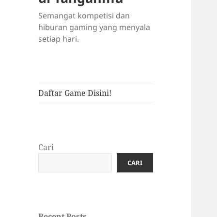
Semangat kompetisi dan
hiburan gaming yang menyala
setiap hari.
Daftar Game Disini!
Cari
CARI
Recent Posts