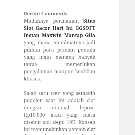
Recent Comments
Mudahnya permainan
Situs
Slot Gacor Hari Ini GGSOFT
Instan Maxwin Mantap Gila
yang mana membuatnya jadi
pilihan para pemain pemula
yang ingin menang banyak
tanpa memerlukan
pengalaman maupun keahlian
khusus.
Salah satu tren yang semakin
populer saat ini adalah slot
dengan minimal deposit
Rp10.000 atau yang biasa
disebut slot depo 10K. Konsep
ini memungkinkan pemain
slot