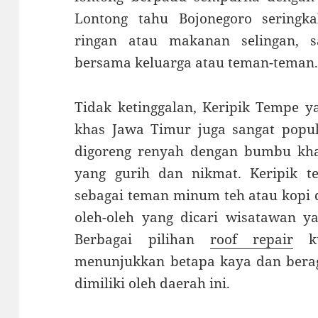
Lontong tahu Bojonegoro seringka
ringan atau makanan selingan, s
bersama keluarga atau teman-teman
Tidak ketinggalan, Keripik Tempe 
khas Jawa Timur juga sangat popul
digoreng renyah dengan bumbu kha
yang gurih dan nikmat. Keripik te
sebagai teman minum teh atau kopi d
oleh-oleh yang dicari wisatawan y
Berbagai pilihan
roof repair
ku
menunjukkan betapa kaya dan bera
dimiliki oleh daerah ini.