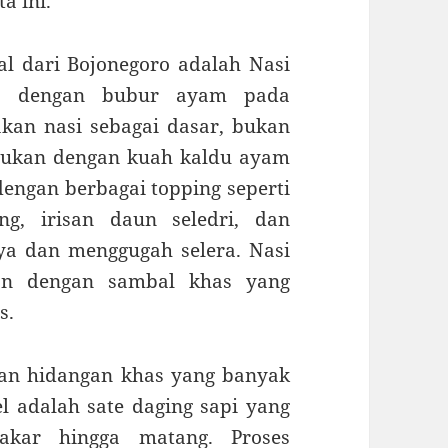
a ini.
al dari Bojonegoro adalah Nasi
da dengan bubur ayam pada
an nasi sebagai dasar, bukan
dukan dengan kuah kaldu ayam
engan berbagai topping seperti
ng, irisan daun seledri, dan
a dan menggugah selera. Nasi
kan dengan sambal khas yang
s.
akan hidangan khas yang banyak
l adalah sate daging sapi yang
akar hingga matang. Proses