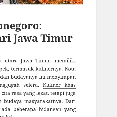
onegoro:
ri Jawa Timur
an utara Jawa Timur, memiliki
ek, termasuk kulinernya. Kota
 dan budayanya ini menyimpan
nggugah selera.
Kuliner khas
ta rasa yang lezat, tetapi juga
n budaya masyarakatnya. Dari
, ada beberapa hidangan yang