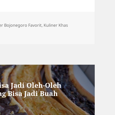
er Bojonegoro Favorit
,
Kuliner Khas
sa Jadi Oleh-Oleh
g Bisa Jadi Buah