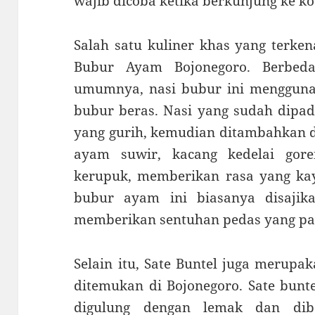
wajib dicoba ketika berkunjung ke kot
Salah satu kuliner khas yang terken
Bubur Ayam Bojonegoro. Berbe
umumnya, nasi bubur ini menggunak
bubur beras. Nasi yang sudah dipa
yang gurih, kemudian ditambahkan d
ayam suwir, kacang kedelai gore
kerupuk, memberikan rasa yang kay
bubur ayam ini biasanya disaji
memberikan sentuhan pedas yang pa
Selain itu, Sate Buntel juga merup
ditemukan di Bojonegoro. Sate bunte
digulung dengan lemak dan dib