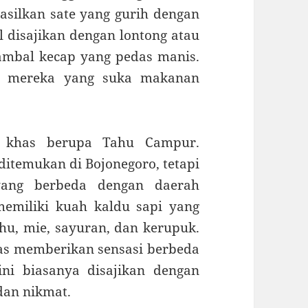
ilkan sate yang gurih dengan
l disajikan dengan lontong atau
sambal kecap yang pedas manis.
agi mereka yang suka makanan
er khas berupa Tahu Campur.
itemukan di Bojonegoro, tetapi
 yang berbeda dengan daerah
emiliki kuah kaldu sapi yang
hu, mie, sayuran, dan kerupuk.
s memberikan sensasi berbeda
ni biasanya disajikan dengan
dan nikmat.