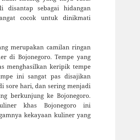
li disantap sebagai hidangan
angat cocok untuk dinikmati
.
yang merupakan camilan ringan
er di Bojonegoro. Tempe yang
s menghasilkan keripik tempe
mpe ini sangat pas disajikan
i sore hari, dan sering menjadi
ang berkunjung ke Bojonegoro.
liner khas Bojonegoro ini
gamnya kekayaan kuliner yang