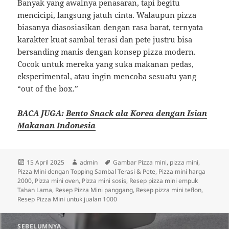
Banyak yang awalnya penasaran, tapi begitu
mencicipi, langsung jatuh cinta. Walaupun pizza
biasanya diasosiasikan dengan rasa barat, ternyata
karakter kuat sambal terasi dan pete justru bisa
bersanding manis dengan konsep pizza modern.
Cocok untuk mereka yang suka makanan pedas,
eksperimental, atau ingin mencoba sesuatu yang
“out of the box.”
BACA JUGA:
Bento Snack ala Korea dengan Isian
Makanan Indonesia
Diposkan
Penulis
Tag
15 April 2025
admin
Gambar Pizza mini
,
pizza mini
,
pada
Pizza Mini dengan Topping Sambal Terasi & Pete
,
Pizza mini harga
2000
,
Pizza mini oven
,
Pizza mini sosis
,
Resep pizza mini empuk
Tahan Lama
,
Resep Pizza Mini panggang
,
Resep pizza mini teflon
,
Resep Pizza Mini untuk jualan 1000
Navigasi
SEBELUMNYA